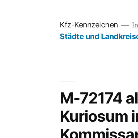
Zum
Inhalt
Kfz-Kennzeichen
In
springen
Städte und Landkreis
M-72174 a
Kuriosum i
Kommissar