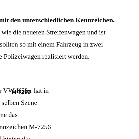
mit den unterschiedlichen Kennzeichen.
 wie die neueren Streifenwagen und ist
 sollten so mit einem Fahrzeug in zwei
 Polizeiwagen realisiert werden.
r VW-Käfer hat in
M-7256
 selben Szene
rne das
nnzeichen M-7256
 hinten die