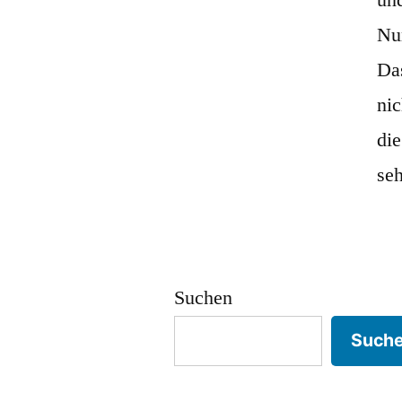
Nu
Das
nic
die
se
Suchen
Such