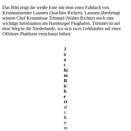
Das Bild zeigt die weiße Ente mit dem roten Faltdach von
Kriminalmeister Laumen (Joachim Richert). Laumen überbringt
seinem Chef Kommissar Trimmel (Walter Richter) noch eine
wichtige Information am Hamburger Flughafen. Trimmel ist auf
dem Weg in die Niederlande, wo sich zwei Geldräuber auf einer
Offshore-Plattform verschanzt haben.
J
o
a
c
hi
m
R
ic
h
e
rt
al
s
K
ri
m