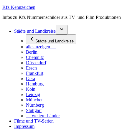
Zum
Kfz-Kennzeichen
Inhalt
Infos zu Kfz Nummernschilder aus TV- und Film-Produktionen
springen
Städte und Landkreise
Städte und Landkreise
alle anzeigen …
Berlin
Chemnitz
Düsseldorf
Essen
Frankfurt
Gera
Hamburg
Köln
Leipzig
München
Nürnberg
Stuttgart
… weitere Länder
Filme und TV-Serien
Impressum