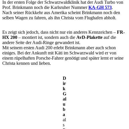
In der ersten Folge der Schwarzwaldklinik hat der Audi Turbo von
Prof. Brinkmann noch die Karlsruher Nummer
KA-GH 573
.
Nach seiner Rückkehr aus Amerika scheint Brinkmann noch den
selben Wagen zu fahren, als ihn Christa vom Flughafen abholt.
Es zeigt sich jedoch, dass nicht nur ein anderes Kennzeichen –
FR-
HX 200
– montiert ist, sondern auch die
AvD-Plakette
auf die
andere Seite der Audi-Ringe gewandert ist.
Mit seinem ersten Audi 200 erlebt Brinkmann aber auch schon
einiges. Bei der Ankunft mit Käti im Schwarzwald wird er von
einem rüpelhaften Porsche-Fahrer genötigt und später lernt er seine
Christa kennen und lieben.
D
ir
k
G
al
u
b
a
al
s