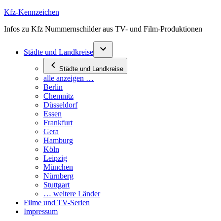
Zum
Kfz-Kennzeichen
Inhalt
Infos zu Kfz Nummernschilder aus TV- und Film-Produktionen
springen
Städte und Landkreise
Städte und Landkreise
alle anzeigen …
Berlin
Chemnitz
Düsseldorf
Essen
Frankfurt
Gera
Hamburg
Köln
Leipzig
München
Nürnberg
Stuttgart
… weitere Länder
Filme und TV-Serien
Impressum